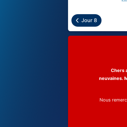
Jour 8
Chers 
neuvaines. M
Nous remerci