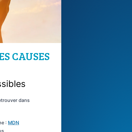
DES CAUSES
ssibles
etrouver dans
ne :
MDN
us.