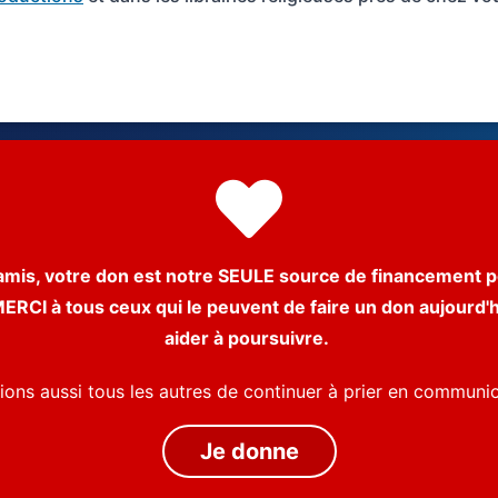
amis, votre don est notre SEULE source de financement p
ERCI à tous ceux qui le peuvent de faire un don aujourd'
aider à poursuivre.
ons aussi tous les autres de continuer à prier en communi
Je donne