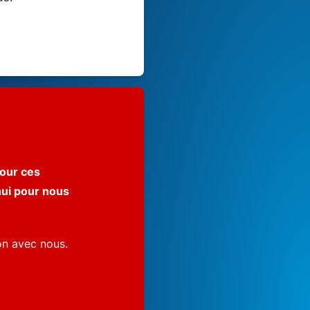
our ces
hui pour nous
on avec nous.